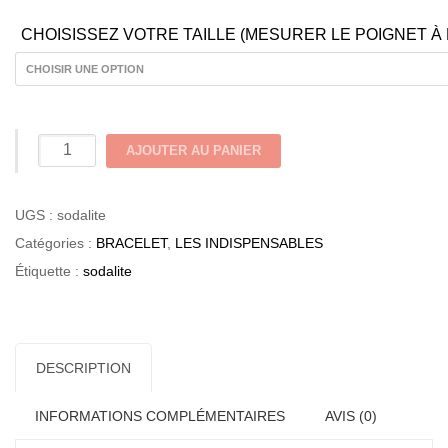
CHOISISSEZ VOTRE TAILLE (MESURER LE POIGNET À
quantité
AJOUTER AU PANIER
de
Sodalite
UGS :
sodalite
|
Catégories :
BRACELET
,
LES INDISPENSABLES
Les
Étiquette :
sodalite
indispensables
DESCRIPTION
INFORMATIONS COMPLÉMENTAIRES
AVIS (0)