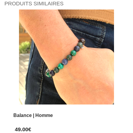
a
PRODUITS SIMILAIRES
plusieurs
variations.
Les
options
peuvent
être
choisies
sur
la
page
du
produit
Balance | Homme
49.00
€