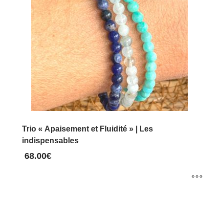
Trio « Apaisement et Fluidité » | Les
indispensables
68.00
€
Ce
produit