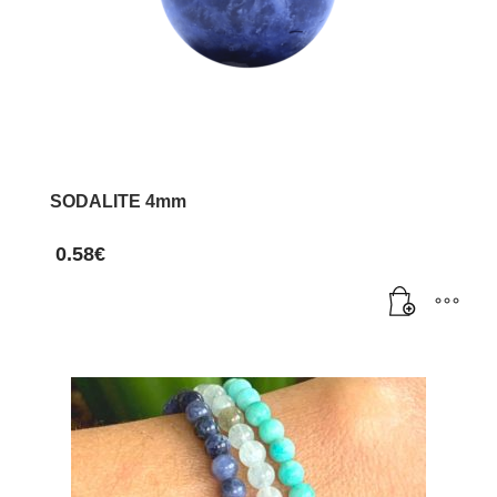
être
choisies
sur
la
page
du
SODALITE 4mm
produit
0.58
€