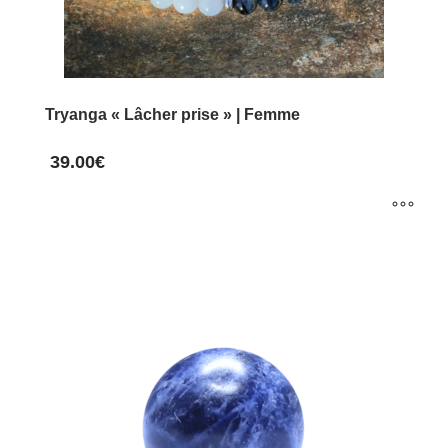
page
du
produit
Tryanga « Lâcher prise » | Femme
39.00
€
Ce
produit
a
plusieurs
variations.
Les
options
peuvent