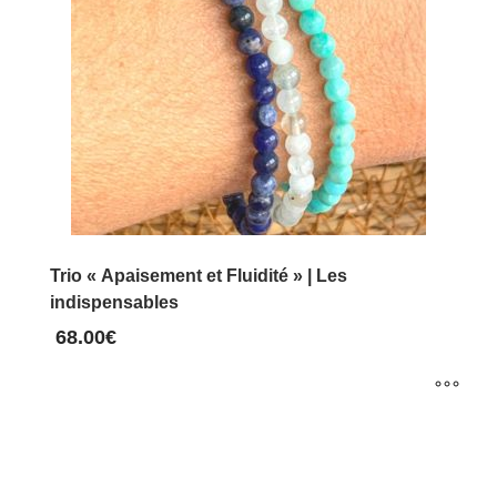
Trio « Apaisement et Fluidité » | Les
indispensables
68.00
€
Ce
produit
a