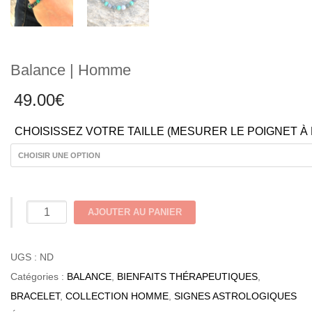
Balance | Homme
49.00
€
CHOISISSEZ VOTRE TAILLE (MESURER LE POIGNET À
quantité
AJOUTER AU PANIER
de
Balance
UGS :
ND
|
Catégories :
BALANCE
,
BIENFAITS THÉRAPEUTIQUES
,
Homme
BRACELET
,
COLLECTION HOMME
,
SIGNES ASTROLOGIQUES