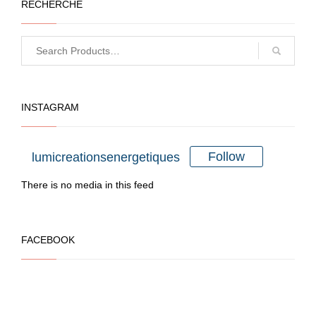
RECHERCHE
plusieurs
variations.
Les
options
peuvent
INSTAGRAM
être
choisies
sur
Follow
lumicreationsenergetiques
la
There is no media in this feed
page
du
produit
FACEBOOK