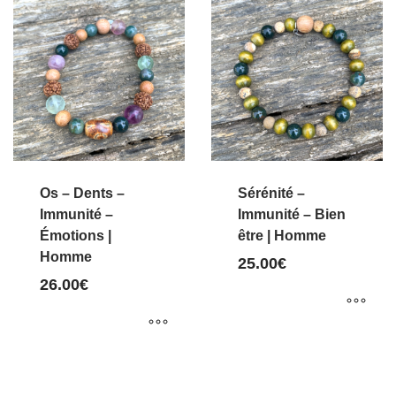
a
a
plusieurs
plusieurs
variations.
variations.
Les
Les
options
options
peuvent
peuvent
être
être
choisies
choisies
Os – Dents –
Sérénité –
sur
sur
Immunité –
Immunité – Bien
Émotions |
être | Homme
la
la
Homme
page
page
25.00
€
26.00
€
du
du
produit
produit
Ce
Ce
produit
produit
a