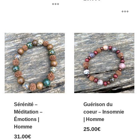
Ce
Ce
produit
produit
a
a
plusieurs
plusieurs
variations.
variations.
Les
Les
options
options
peuvent
peuvent
être
être
choisies
choisies
sur
Sérénité –
Guérison du
sur
Méditation –
coeur – Insomnie
la
Émotions |
| Homme
la
page
Homme
page
25.00
€
du
31.00
€
du
produit