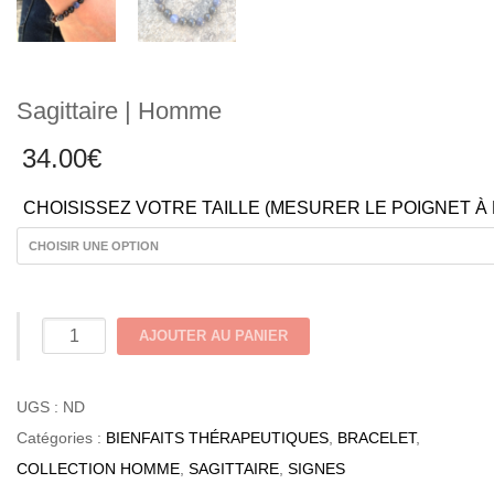
Sagittaire | Homme
34.00
€
CHOISISSEZ VOTRE TAILLE (MESURER LE POIGNET À
quantité
AJOUTER AU PANIER
de
Sagittaire
UGS :
ND
|
Catégories :
BIENFAITS THÉRAPEUTIQUES
,
BRACELET
,
Homme
COLLECTION HOMME
,
SAGITTAIRE
,
SIGNES