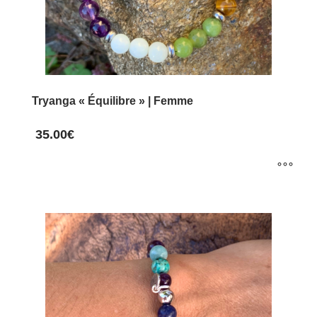
la
page
du
produit
Tryanga « Équilibre » | Femme
35.00
€
Ce
produit
a
plusieurs
variations.
Les
options