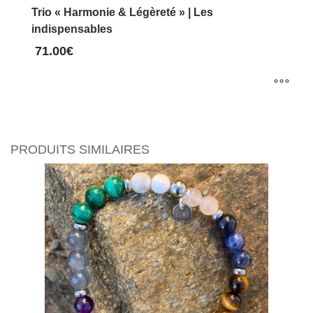
Trio « Harmonie & Légèreté » | Les
indispensables
71.00
€
Ce
produit
a
PRODUITS SIMILAIRES
plusieurs
variations.
Les
options
peuvent
être
choisies
sur