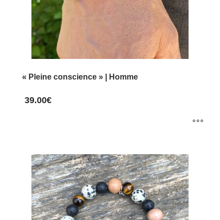
« Pleine conscience » | Homme
39.00
€
Ce
produit
a
plusieurs
variations.
Les