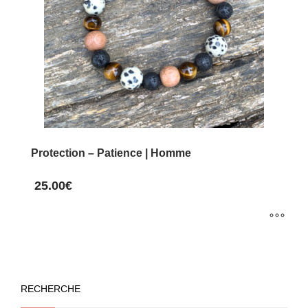
options
peuvent
être
choisies
sur
la
page
du
Protection – Patience | Homme
produit
25.00
€
Ce
produit
a
RECHERCHE
plusieurs