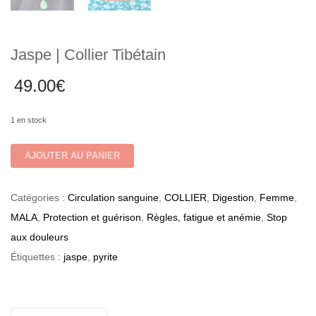
Jaspe | Collier Tibétain
49.00
€
1 en stock
quantité
AJOUTER AU PANIER
de
Jaspe
Catégories :
Circulation sanguine
,
COLLIER
,
Digestion
,
Femme
,
|
MALA
,
Protection et guérison
,
Règles, fatigue et anémie
,
Stop
Collier
aux douleurs
Tibétain
Étiquettes :
jaspe
,
pyrite