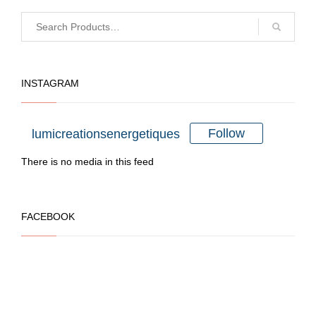
variations.
Les
options
peuvent
INSTAGRAM
être
choisies
sur
Follow
lumicreationsenergetiques
la
There is no media in this feed
page
du
produit
FACEBOOK