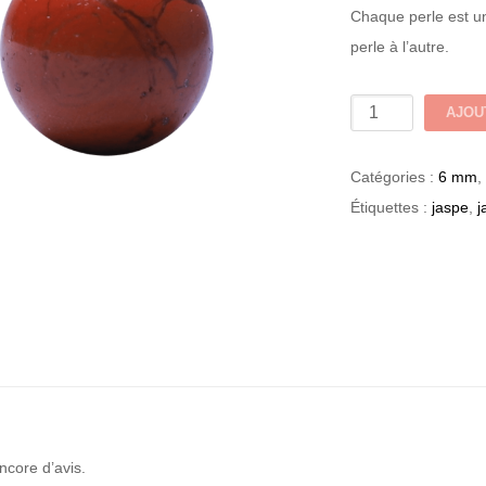
Chaque perle est un
perle à l’autre.
quantité
AJOU
de
JASPE
Catégories :
6 mm
,
ROUGE
Étiquettes :
jaspe
,
j
6mm
encore d’avis.