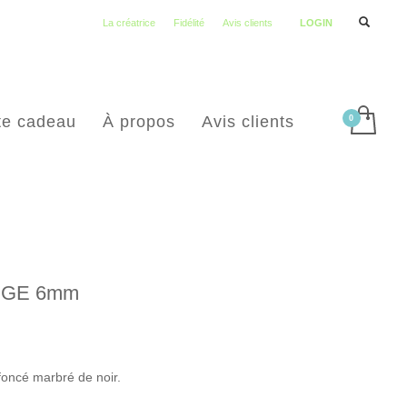
La créatrice
Fidélité
Avis clients
LOGIN
te cadeau
À propos
Avis clients
UGE 6mm
ncé marbré de noir.