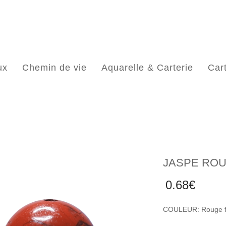
ux
Chemin de vie
Aquarelle & Carterie
Car
JASPE RO
0.68
€
COULEUR: Rouge fo