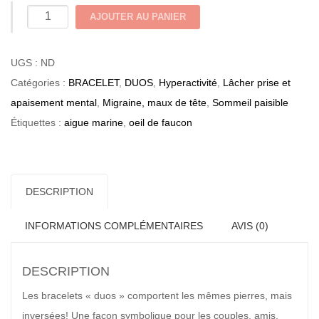
quantité
AJOUTER AU PANIER
de
Aigue-
UGS :
ND
marine
Catégories :
BRACELET
,
DUOS
,
Hyperactivité
,
Lâcher prise et
&
apaisement mental
,
Migraine, maux de tête
,
Sommeil paisible
Oeil
Étiquettes :
aigue marine
,
oeil de faucon
de
faucon
|
DESCRIPTION
Duos
"femme
INFORMATIONS COMPLÉMENTAIRES
AVIS (0)
&
homme"
DESCRIPTION
Les bracelets « duos » comportent les mêmes pierres, mais
inversées! Une façon symbolique pour les couples, amis,