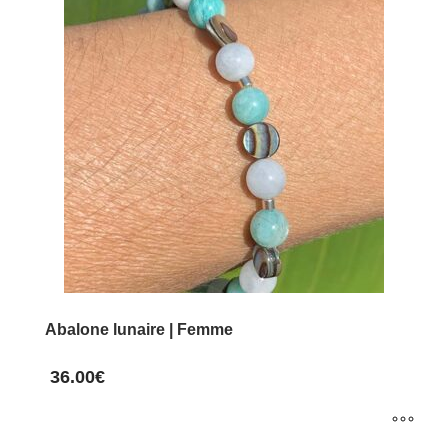
variations.
Les
options
peuvent
être
choisies
sur
la
page
du
produit
Abalone lunaire | Femme
36.00
€