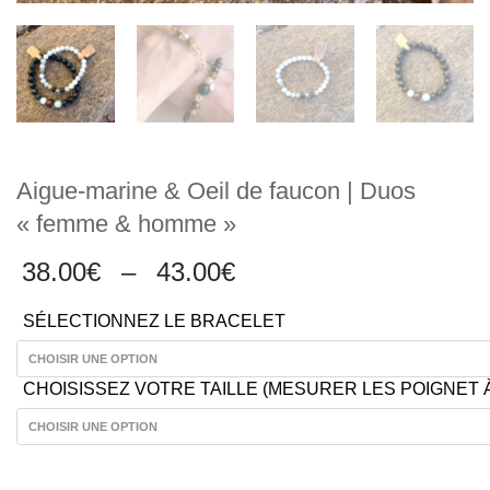
Aigue-marine & Oeil de faucon | Duos
« femme & homme »
Plage
38.00
€
–
43.00
€
de
SÉLECTIONNEZ LE BRACELET
prix :
38.00€
à
CHOISISSEZ VOTRE TAILLE (MESURER LES POIGNET 
43.00€