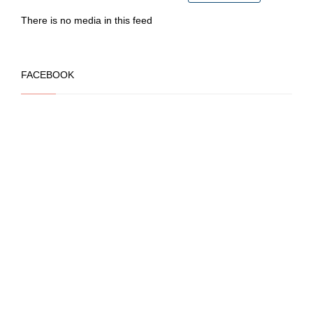
la
There is no media in this feed
page
du
produit
FACEBOOK