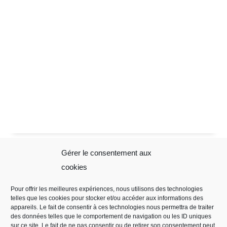
Gérer le consentement aux
Sophie Folliot
Mentions
cookies
Légales
Pour offrir les meilleures expériences, nous utilisons des technologies
telles que les cookies pour stocker et/ou accéder aux informations des
Mentions légales
appareils. Le fait de consentir à ces technologies nous permettra de traiter
Règles de
des données telles que le comportement de navigation ou les ID uniques
sur ce site. Le fait de ne pas consentir ou de retirer son consentement peut