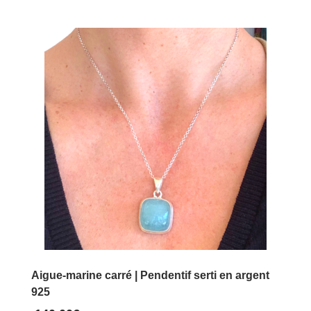
Ce
produit
a
plusieurs
variations.
Les
options
peuvent
être
choisies
sur
la
page
du
Aigue-marine carré | Pendentif serti en argent
produit
925