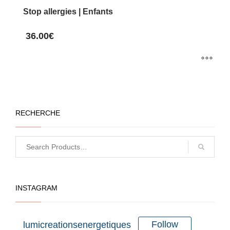
Stop allergies | Enfants
36.00
€
Ce
produit
a
RECHERCHE
plusieurs
variations.
Les
options
peuvent
INSTAGRAM
être
choisies
sur
Follow
lumicreationsenergetiques