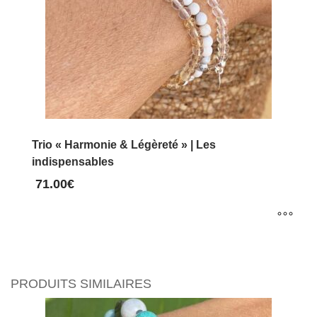
Trio « Harmonie & Légèreté » | Les
indispensables
71.00
€
Ce
produit
a
PRODUITS SIMILAIRES
plusieurs