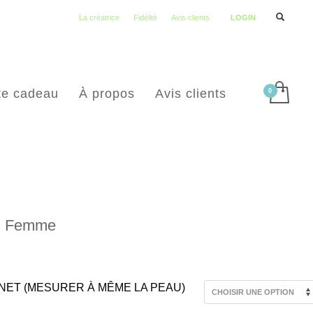
La créatrice
Fidélité
Avis clients
LOGIN
te cadeau
À propos
Avis clients
 | Femme
NET (MESURER À MÊME LA PEAU)