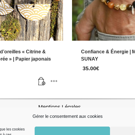
’oreilles « Citrine &
Confiance & Énergie | 
rée » | Papier japonais
SUNAY
35.00
€
Ce
produit
Mentions Légales
a
Gérer le consentement aux cookies
plusieurs
Mentions légales
variations.
 que les cookies
Règles de confidentialité
ir à ces