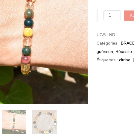
quantité
A
de
Acceptation
UGS :
ND
|
Catégories :
BRAC
Femme
guérison
,
Réussite
Étiquettes :
citrine
,