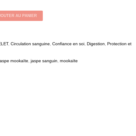
JOUTER AU PANIER
ELET
,
Circulation sanguine
,
Confiance en soi
,
Digestion
,
Protection et
jaspe mookaïte
,
jaspe sanguin
,
mookaïte