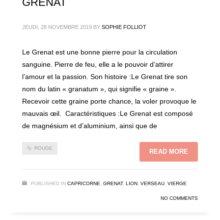
GRENAT
JEUDI, 28 NOVEMBRE 2019
BY
SOPHIE FOLLIOT
Le Grenat est une bonne pierre pour la circulation
sanguine. Pierre de feu, elle a le pouvoir d’attirer
l’amour et la passion. Son histoire :Le Grenat tire son
nom du latin « granatum », qui signifie « graine ».
Recevoir cette graine porte chance, la voler provoque le
mauvais œil. Caractéristiques :Le Grenat est composé
de magnésium et d’aluminium, ainsi que de
ROUGE
READ MORE
PUBLISHED IN
CAPRICORNE
,
GRENAT
,
LION
,
VERSEAU
,
VIERGE
NO COMMENTS