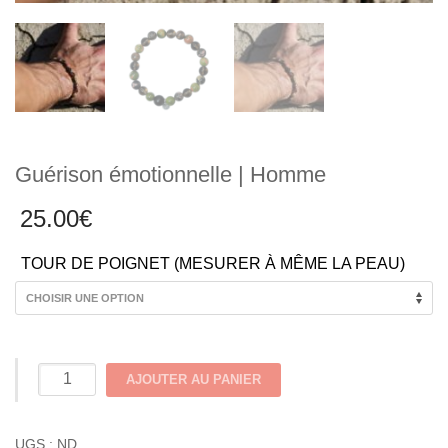
Guérison émotionnelle | Homme
25.00
€
TOUR DE POIGNET (MESURER À MÊME LA PEAU)
quantité
AJOUTER AU PANIER
de
Guérison
UGS :
ND