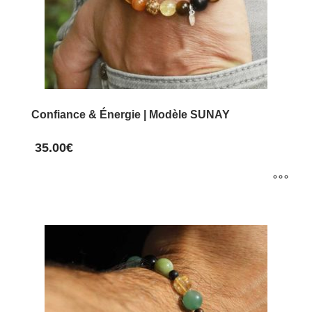
Confiance & Énergie | Modèle SUNAY
35.00
€
Ce
produit
a
plusieurs
variations.
Les