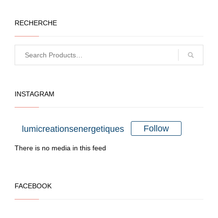
produit
a
RECHERCHE
plusieurs
variations.
Les
options
peuvent
INSTAGRAM
être
choisies
sur
Follow
lumicreationsenergetiques
la
There is no media in this feed
page
du
produit
FACEBOOK