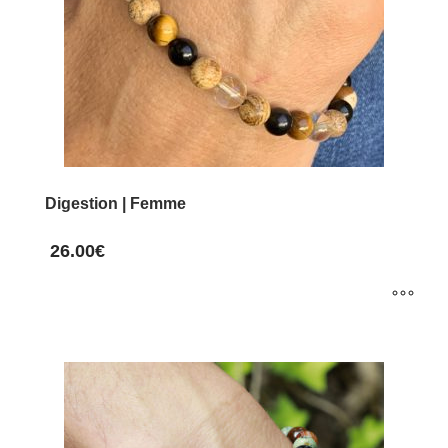
Digestion | Femme
26.00
€
Ce
produit
a
plusieurs
variations.