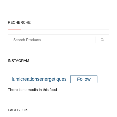
Ce
produit
a
RECHERCHE
plusieurs
variations.
Les
options
peuvent
INSTAGRAM
être
choisies
sur
Follow
lumicreationsenergetiques
la
There is no media in this feed
page
du
produit
FACEBOOK