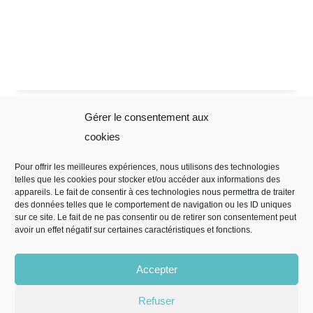
Gérer le consentement aux
Sophie Folliot
Mentions
cookies
Légales
Pour offrir les meilleures expériences, nous utilisons des technologies
telles que les cookies pour stocker et/ou accéder aux informations des
Mentions légales
appareils. Le fait de consentir à ces technologies nous permettra de traiter
Règles de
des données telles que le comportement de navigation ou les ID uniques
sur ce site. Le fait de ne pas consentir ou de retirer son consentement peut
confidentialité
avoir un effet négatif sur certaines caractéristiques et fonctions.
CGV
Politique de
Accepter
cookies (EU)
Refuser