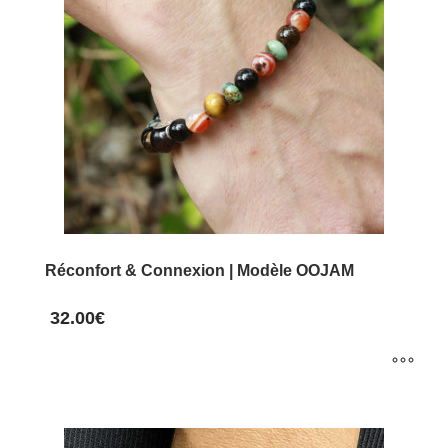
Les
options
peuvent
être
choisies
sur
la
page
du
Réconfort & Connexion | Modèle OOJAM
produit
32.00
€
Ce
produit