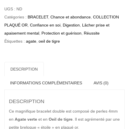
Duo
UGS :
ND
"Force
Catégories :
BRACELET
,
Chance et abondance
,
COLLECTION
&
PLAQUÉ OR
,
Confiance en soi
,
Digestion
,
Lâcher prise et
Harmonie"
apaisement mental
,
Protection et guérison
,
Réussite
|
Étiquettes :
agate
,
oeil de tigre
Femme
DESCRIPTION
INFORMATIONS COMPLÉMENTAIRES
AVIS (0)
DESCRIPTION
Ce magnifique bracelet double est composé de perles 4mm
en
Agate verte
et en
Oeil de tigre
. Il est agrémenté par une
petite breloque « étoile » en plaqué or.