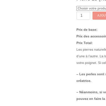
quantité
AJOU
de
Bracelet
Prix de base:
perles
Prix des accessoi
8mm
Prix Total:
|
Les pierres naturell
12cm
d’une à l’autre. La l
votre poignet. Si ce
– Les perles sont
créatrice.
– Néanmoins, si v
pouvez en faire l