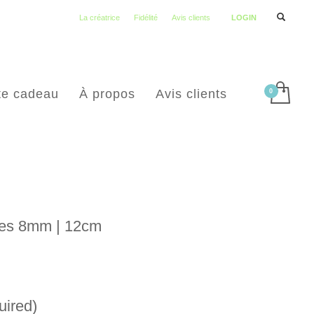
La créatrice
Fidélité
Avis clients
LOGIN
te cadeau
À propos
Avis clients
les 8mm | 12cm
uired)