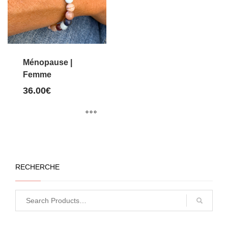
Ménopause |
Femme
36.00
€
Ce
produit
a
RECHERCHE
plusieurs
variations.
Les
options