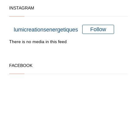
peuvent
INSTAGRAM
être
choisies
sur
Follow
lumicreationsenergetiques
la
There is no media in this feed
page
du
produit
FACEBOOK