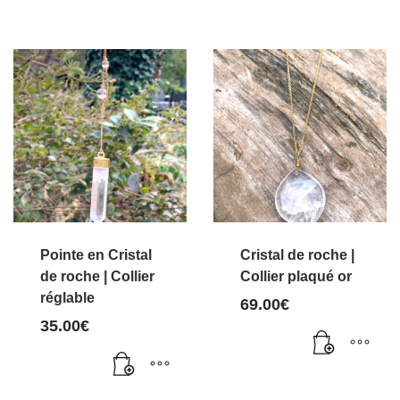
Ce
produit
a
plusieurs
variations.
Les
options
peuvent
être
choisies
Pointe en Cristal
Cristal de roche |
sur
de roche | Collier
Collier plaqué or
réglable
la
69.00
€
page
35.00
€
du
produit