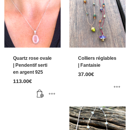
Quartz rose ovale
Colliers réglables
| Pendentif serti
| Fantaisie
en argent 925
37.00
€
113.00
€
Ce
produit
a
plusieurs