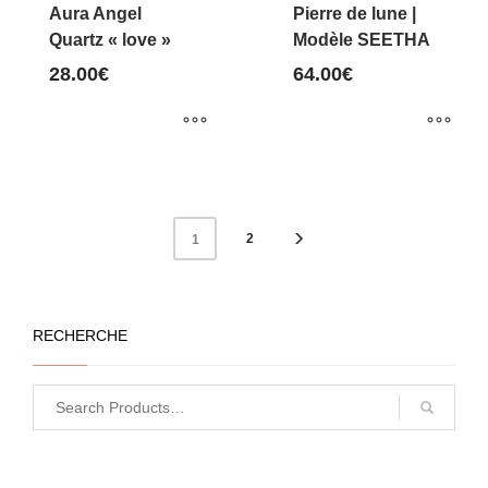
choisies
Aura Angel
Pierre de lune |
sur
Quartz « love »
Modèle SEETHA
la
28.00
€
64.00
€
page
du
produit
Ce
Ce
produit
produit
a
a
2
1
plusieurs
plusieurs
variations.
variations.
Les
Les
RECHERCHE
options
options
peuvent
peuvent
être
être
choisies
choisies
sur
sur