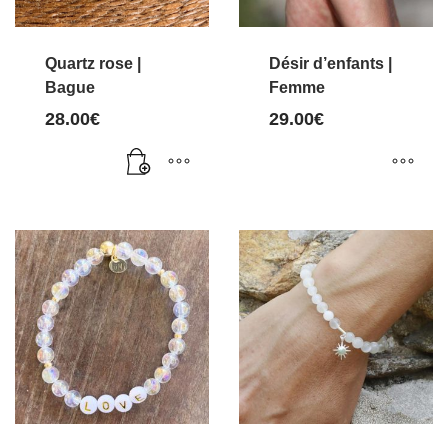
Quartz rose |
Désir d’enfants |
Bague
Femme
28.00
€
29.00
€
Ce
produit
a
plusieurs
variations.
Les
options
peuvent
être