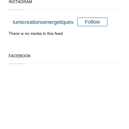
INSTAGRAM
la
la
page
page
du
du
Follow
lumicreationsenergetiques
produit
produit
There is no media in this feed
FACEBOOK