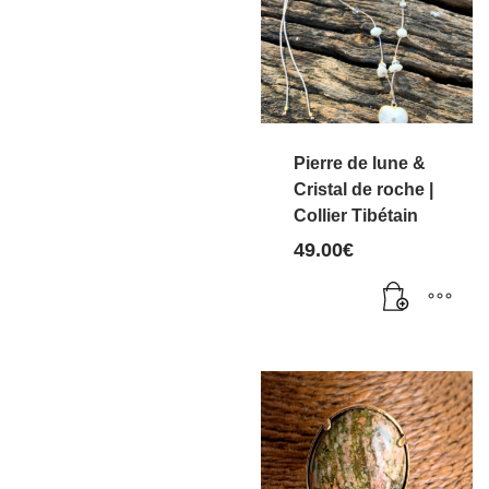
variations.
Les
options
peuvent
être
choisies
Pierre de lune &
sur
Cristal de roche |
Collier Tibétain
la
page
49.00
€
du
produit